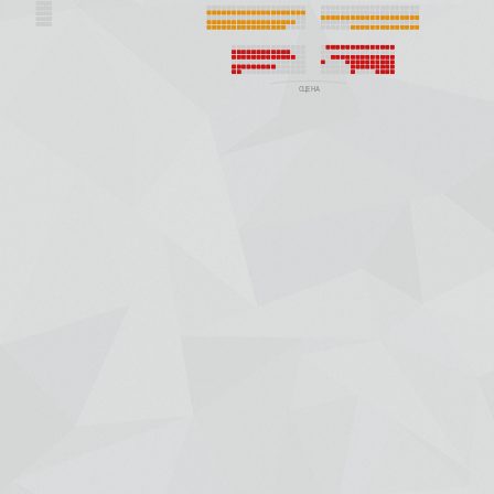
+7 (391) 288-88-81
ООО "Красбилет"
660049, г. Красноярск, ул. Карла Маркса, 95, корпус 1, помещение
Пишите нам на
KRASBILET@MAIL.RU
Афиша
Новости
Гастроли
Отмены/Замены/Пере
Концерты и шоу
Театр
Детские
Зрителям
Спорт
Покупка онлайн
Цирк
Возврат
Выставки
Договор оферты