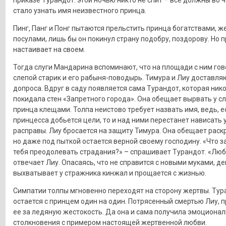
приказе Турандот: этой ночью никто не спит – все должны во ч
стало узнать имя неизвестного принца.
Пинг, Панг и Понг пытаются прельстить принца богатствами, 
посулами, лишь бы он покинул страну подобру, поздорову. Но 
настаивает на своем.
Тогда слуги Мандарина вспоминают, что на площади с ним го
слепой старик и его рабыня-поводырь. Тимура и Лиу доставля
допроса. Вдруг в саду появляется сама Турандот, которая ник
покидала стен «Запретного города». Она обещает вырвать у с
принца клещами. Толпа неистово требует назвать имя, ведь, е
принцесса добьется цели, то и над ними перестанет нависать 
расправы. Лиу бросается на защиту Тимура. Она обещает раскр
но даже под пыткой остается верной своему господину. «Что з
тебя преодолевать страдания?» – спрашивает Турандот. «Люб
отвечает Лиу. Опасаясь, что не справится с новыми муками, д
выхватывает у стражника кинжал и прощается с жизнью.
Симпатии толпы мгновенно переходят на сторону жертвы. Тур
остается с принцем один на один. Потрясенный смертью Лиу, 
ее за ледяную жестокость. Да она и сама получила эмоционал
столкновения с примером настоящей жертвенной любви.