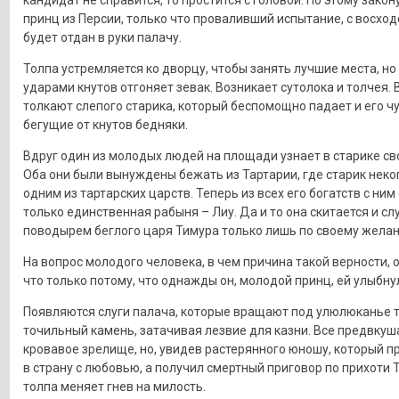
кандидат не справится, то простится с головой. По этому зако
принц из Персии, только что проваливший испытание, с восхо
будет отдан в руки палачу.
Толпа устремляется ко дворцу, чтобы занять лучшие места, но
ударами кнутов отгоняет зевак. Возникает сутолока и толчея. 
толкают слепого старика, который беспомощно падает и его чу
бегущие от кнутов бедняки.
Вдруг один из молодых людей на площади узнает в старике св
Оба они были вынуждены бежать из Тартарии, где старик неко
одним из тартарских царств. Теперь из всех его богатств с ним
только единственная рабыня – Лиу. Да и то она скитается и сл
поводырем беглого царя Тимура только лишь по своему жела
На вопрос молодого человека, в чем причина такой верности, о
что только потому, что однажды он, молодой принц, ей улыбну
Появляются слуги палача, которые вращают под улюлюканье 
точильный камень, затачивая лезвие для казни. Все предвку
кровавое зрелище, но, увидев растерянного юношу, который п
в страну с любовью, а получил смертный приговор по прихоти 
толпа меняет гнев на милость.