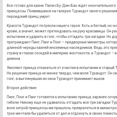
Все готово для казни. Палач Бу-Дин-Бао ждет окончательного
принцессы. Появившаяся на галерее Турандот своего решения
персидский принц умрет.
Красота Турандот потрясла нашего героя. Хоть и беглый, но о
крови, а значит, может претендовать на руку красавицы. Он р
испытание и ударить в гонг, чтобы отгадать три загадки. Но до
преграждают Пинг, Панг и Понг – придворные министры, котор
длинной череды казней иноземных наследников. Ведь это пре
страну в глазах соседей в империю жестокости, а Турандот – в
демона.
Умоляют принца отказаться от участия в испытании и старый Т
Но решение принца не менее твердо, чем воля Турандот. Он см
гонг, а выглянувшая из окна Турандот принимает вызов.
Второе действие
Пинг, Понг и Панг готовятся к испытанию принца, заранее сочу
гибели. Никому еще не удавалось отгадать все три загадки Ту
воле хитрой принцессы им пришлось превратиться в министро
трое мечтали бы удалиться от дел и отдохнуть в своих поместь