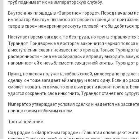
труб поднимает их на императорскую службу.
Внутренняя площадь в «Запретном городе». Перед началом и
император Альтоум пытается отговорить принца от притязани
тверд в своем намерении рискнуть головой, чтобы добиться п
Наступает время загадок. Не без труда, но принц справляется 
Турандот. Придворные в восторге: закончится черная полоса к
в исступлении славит неизвестного принца. Только Турандот в
растерянности – она не собиралась и вправду выходить замуж
напоминает ей о незыблемости священной клятвы, Турандот р
Принц, не желая получать любовь силой, милосердно предлаг
сделку: он тоже загадает ей загадку и всего одну. Если до расс
сможет назвать его имя, то она выиграет и казнит принца. Есл
удастся сохранить свое инкогнито, Турандот станет его супруг
Император утверждает условия сделки и надеется на рассвете
принца своим любимым сыном.
Третье действие
Сад рядом с «Запретным городом». Глашатаи оповещают жите