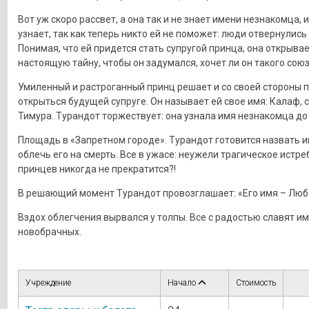
Вот уж скоро рассвет, а она так и не знает имени незнакомца, и
узнает, так как теперь никто ей не поможет: люди отвернулись 
Понимая, что ей придется стать супругой принца, она открыва
настоящую тайну, чтобы он задумался, хочет ли он такого союз
Умиленный и растроганный принц решает и со своей стороны 
открыться будущей супруге. Он называет ей свое имя: Калаф, 
Тимура. Турандот торжествует: она узнала имя незнакомца до
Площадь в «Запретном городе». Турандот готовится назвать и
облечь его на смерть. Все в ужасе: неужели трагическое истр
принцев никогда не прекратится?!
В решающий момент Турандот провозглашает: «Его имя – Люб
Вздох облегчения вырвался у толпы. Все с радостью славят и
новобрачных.
Учреждение
Начало
Стоимость