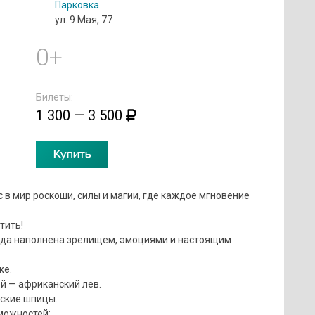
Парковка
ул. 9 Мая, 77
0+
Билеты:
1 300 — 3 500
Купить
в мир роскоши, силы и магии, где каждое мгновение
тить!
унда наполнена зрелищем, эмоциями и настоящим
же.
й — африканский лев.
еские шпицы.
можностей: