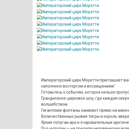
Императорский цирк Моретти приглашает вас 
наполнено восторгом и восхищением!
Готовьтесь к событию, которое нельзя пропус
Грандиозное цирковое шоу, где каждая сек
волшебством.
Гигантские фонтаны оживают прямо на мане
Величественные рыжие тигры и король звере
Яркие попугаи ара и очаровательные арктич
Под куполом — на пределе человеческих воз