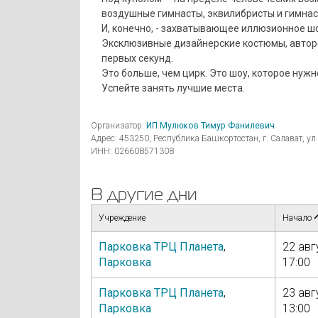
воздушные гимнасты, эквилибристы и гимнаст
И, конечно, - захватывающее иллюзионное ш
Эксклюзивные дизайнерские костюмы, авторс
первых секунд.
Это больше, чем цирк. Это шоу, которое нужн
Успейте занять лучшие места.
Организатор:
ИП Мулюков Тимур Фанилевич
Адрес: 453250, Республика Башкортостан, г. Салават, ул.
ИНН: 026608571308
В другие дни
Учреждение
Начало
Парковка ТРЦ Планета
,
22 авг
Парковка
17:00
Парковка ТРЦ Планета
,
23 авг
Парковка
13:00