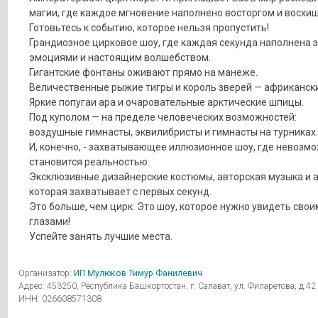
магии, где каждое мгновение наполнено восторгом и восхи
Готовьтесь к событию, которое нельзя пропустить!
Грандиозное цирковое шоу, где каждая секунда наполнена 
эмоциями и настоящим волшебством.
Гигантские фонтаны оживают прямо на манеже.
Величественные рыжие тигры и король зверей — африкански
Яркие попугаи ара и очаровательные арктические шпицы.
Под куполом — на пределе человеческих возможностей:
воздушные гимнасты, эквилибристы и гимнасты на турниках.
И, конечно, - захватывающее иллюзионное шоу, где невозм
становится реальностью.
Эксклюзивные дизайнерские костюмы, авторская музыка и 
которая захватывает с первых секунд.
Это больше, чем цирк. Это шоу, которое нужно увидеть свои
глазами!
Успейте занять лучшие места.
Организатор:
ИП Мулюков Тимур Фанилевич
Адрес: 453250, Республика Башкортостан, г. Салават, ул. Филаретова, д.42
ИНН: 026608571308