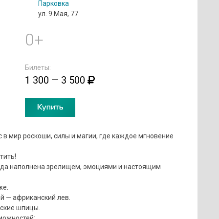
Парковка
ул. 9 Мая, 77
0+
Билеты:
1 300 — 3 500
Купить
в мир роскоши, силы и магии, где каждое мгновение
тить!
унда наполнена зрелищем, эмоциями и настоящим
же.
й — африканский лев.
еские шпицы.
можностей: