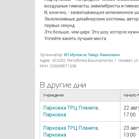
воздушные гимнасты, эквилибристы и гимнаст
И, конечно, - захватывающее иллюзионное ш
Эксклюзивные дизайнерские костюмы, авторс
первых секунд.
Это больше, чем цирк. Это шоу, которое нужн
Успейте занять лучшие места.
Организатор:
ИП Мулюков Тимур Фанилевич
Адрес: 453250, Республика Башкортостан, г. Салават, ул.
ИНН: 026608571308
В другие дни
Учреждение
Начало
Парковка ТРЦ Планета
,
22 авг
Парковка
17:00
Парковка ТРЦ Планета
,
23 авг
Парковка
13:00