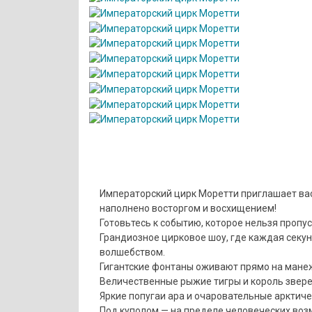
Императорский цирк Моретти приглашает вас 
наполнено восторгом и восхищением!
Готовьтесь к событию, которое нельзя пропус
Грандиозное цирковое шоу, где каждая сек
волшебством.
Гигантские фонтаны оживают прямо на мане
Величественные рыжие тигры и король звере
Яркие попугаи ара и очаровательные арктич
Под куполом — на пределе человеческих воз