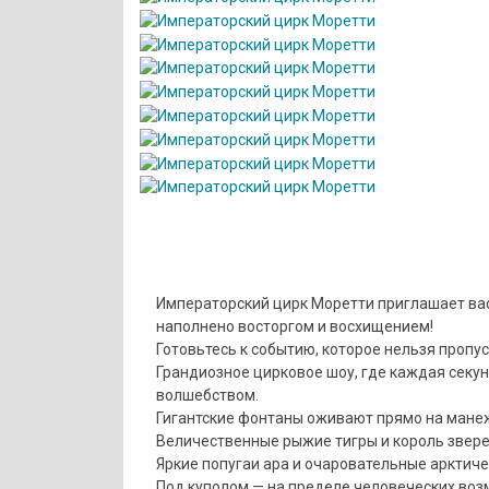
Императорский цирк Моретти приглашает вас 
наполнено восторгом и восхищением!
Готовьтесь к событию, которое нельзя пропус
Грандиозное цирковое шоу, где каждая сек
волшебством.
Гигантские фонтаны оживают прямо на мане
Величественные рыжие тигры и король звере
Яркие попугаи ара и очаровательные арктич
Под куполом — на пределе человеческих воз