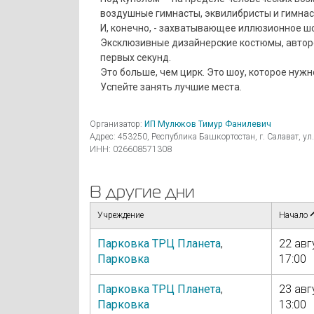
воздушные гимнасты, эквилибристы и гимнаст
И, конечно, - захватывающее иллюзионное ш
Эксклюзивные дизайнерские костюмы, авторс
первых секунд.
Это больше, чем цирк. Это шоу, которое нужн
Успейте занять лучшие места.
Организатор:
ИП Мулюков Тимур Фанилевич
Адрес: 453250, Республика Башкортостан, г. Салават, ул.
ИНН: 026608571308
В другие дни
Учреждение
Начало
Парковка ТРЦ Планета
,
22 авг
Парковка
17:00
Парковка ТРЦ Планета
,
23 авг
Парковка
13:00