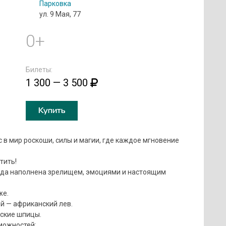
Парковка
ул. 9 Мая, 77
0+
Билеты:
1 300 — 3 500
Купить
в мир роскоши, силы и магии, где каждое мгновение
тить!
унда наполнена зрелищем, эмоциями и настоящим
же.
й — африканский лев.
еские шпицы.
можностей: