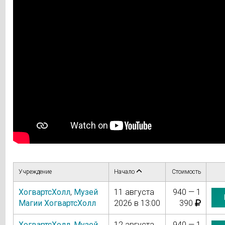
Учреждение
Начало
Стоимость
ХогвартсХолл
,
Музей
11 августа
940 — 1
Магии ХогвартсХолл
2026 в 13:00
390
ХогвартсХолл
,
Музей
12 августа
940 — 1