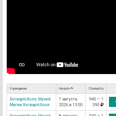
Учреждение
Начало
Стоимость
ХогвартсХолл
,
Музей
7 августа
940 — 1
Магии ХогвартсХолл
2026 в 13:00
390
ХогвартсХолл
,
Музей
8 августа
940 — 1