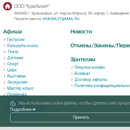
ООО "Красбилет"
660049, г. Красноярск, ул. Карла Маркса, 95, корпус 1, помещение
Пишите нам на
KRASBILET@MAIL.RU
Афиша
Новости
Гастроли
Отмены/Замены/Пере
Концерты и шоу
Театр
Детские
Зрителям
Спорт
Покупка онлайн
Цирк
Возврат
Выставки
Договор оферты
Экскурсия
Политика конфиденциально
Мастер-класс
Променад
Лекции
Мы используем cookie-файлы, чтобы сделать сайт лучше 
Квизы, квесты, игры.
Подробнее
Пушкинская карта
Принять