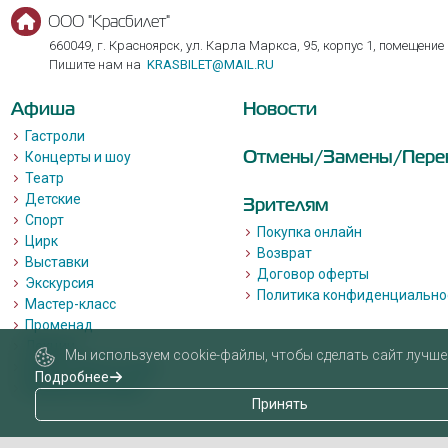
ООО "Красбилет"
660049, г. Красноярск, ул. Карла Маркса, 95, корпус 1, помещение
Пишите нам на
KRASBILET@MAIL.RU
Афиша
Новости
Гастроли
Отмены/Замены/Пере
Концерты и шоу
Театр
Детские
Зрителям
Спорт
Покупка онлайн
Цирк
Возврат
Выставки
Договор оферты
Экскурсия
Политика конфиденциально
Мастер-класс
Променад
Лекции
Мы используем cookie-файлы, чтобы сделать сайт лучше 
Квизы, квесты, игры.
Подробнее
Пушкинская карта
Принять