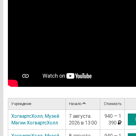
Учреждение
Начало
Стоимость
ХогвартсХолл
,
Музей
7 августа
940 — 1
Магии ХогвартсХолл
2026 в 13:00
390
ХогвартсХолл
,
Музей
8 августа
940 — 1