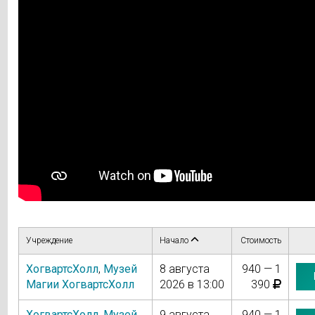
Учреждение
Начало
Стоимость
ХогвартсХолл
,
Музей
8 августа
940 — 1
Магии ХогвартсХолл
2026 в 13:00
390
ХогвартсХолл
,
Музей
9 августа
940 — 1