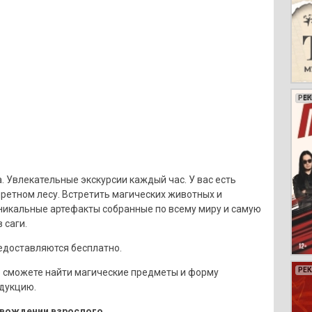
РЕ
РЕ
РЕ
РЕ
. Увлекательные экскурсии каждый час. У вас есть
ретном лесу. Встретить магических животных и
икальные артефакты собранные по всему миру и самую
 саги.
едоставляются бесплатно.
РЕ
РЕ
РЕ
РЕ
РЕ
РЕ
РЕ
РЕ
РЕ
РЕ
РЕ
РЕ
РЕ
РЕ
РЕ
РЕ
РЕ
РЕ
де сможете найти магические предметы и форму
дукцию.
ровождении взрослого.