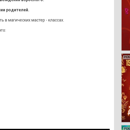
нии родителей.
 в магических мастер - классах.
то:
РЕ
РЕ
РЕ
РЕ
РЕ
РЕ
РЕ
РЕ