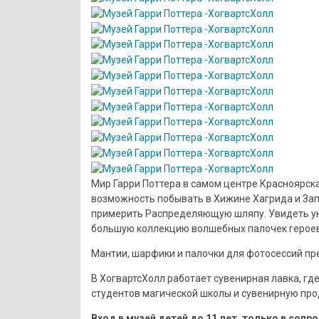
Мир Гарри Поттера в самом центре Красноярска
возможность побывать в Хижине Хагрида и Зап
примерить Распределяющую шляпу. Увидеть ун
большую коллекцию волшебных палочек героев
Мантии, шарфики и палочки для фотосессий пр
В ХогвартсХолл работает сувенирная лавка, г
студентов магической школы и сувенирную про
Вход в музей детей до 11 лет, только в соп