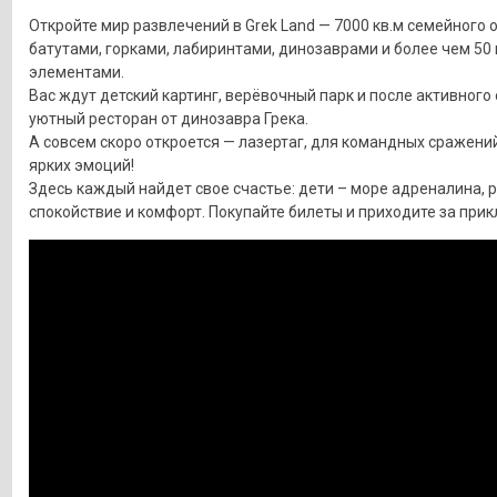
Откройте мир развлечений в Grek Land — 7000 кв.м семейного 
батутами, горками, лабиринтами, динозаврами и более чем 50
элементами.
Вас ждут детский картинг, верёвочный парк и после активного
уютный ресторан от динозавра Грека.
А совсем скоро откроется — лазертаг, для командных сражений
ярких эмоций!
Здесь каждый найдет свое счастье: дети – море адреналина, 
спокойствие и комфорт. Покупайте билеты и приходите за при