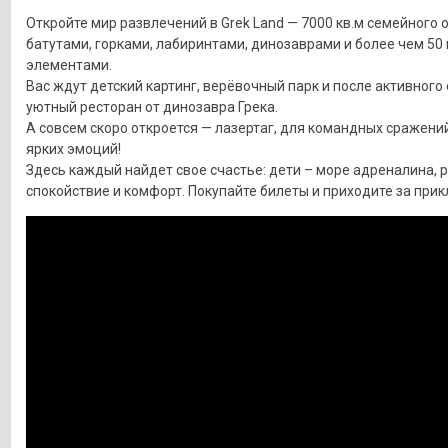
Откройте мир развлечений в Grek Land — 7000 кв.м семейного 
батутами, горками, лабиринтами, динозаврами и более чем 50
элементами.
Вас ждут детский картинг, верёвочный парк и после активного
уютный ресторан от динозавра Грека.
А совсем скоро откроется — лазертаг, для командных сражений
ярких эмоций!
Здесь каждый найдет свое счастье: дети – море адреналина, 
спокойствие и комфорт. Покупайте билеты и приходите за при