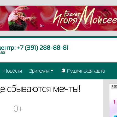
центр:
+7 (391) 288-88-81
9:30
Новости
Зрителям
Пушкинская карта
где сбываются мечты!
РЕ
РЕ
РЕ
РЕ
РЕ
РЕ
РЕ
РЕ
РЕ
РЕ
РЕ
РЕ
РЕ
РЕ
РЕ
РЕ
0+