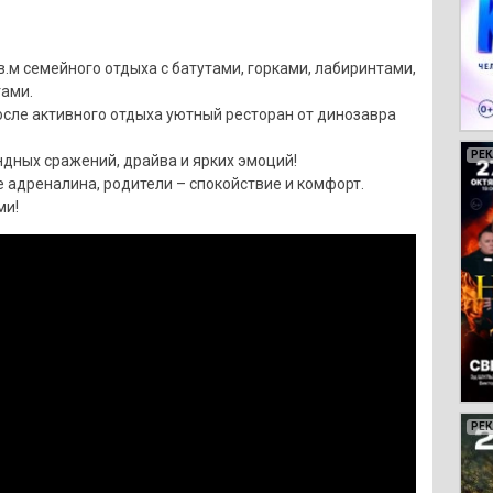
в.м семейного отдыха с батутами, горками, лабиринтами,
ами.
после активного отдыха уютный ресторан от динозавра
РЕ
РЕ
РЕ
РЕ
ндных сражений, драйва и ярких эмоций!
е адреналина, родители – спокойствие и комфорт.
ми!
РЕ
РЕ
РЕ
РЕ
РЕ
РЕ
РЕ
РЕ
РЕ
РЕ
РЕ
РЕ
РЕ
РЕ
РЕ