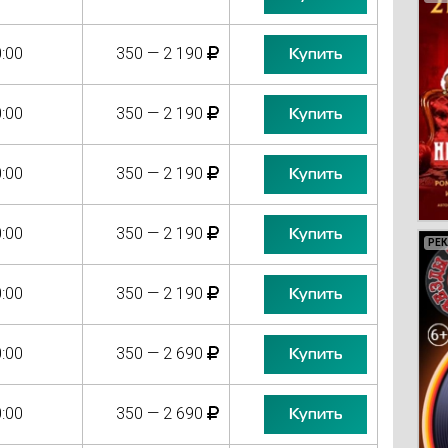
:00
350 — 2 190
Купить
:00
350 — 2 190
Купить
:00
350 — 2 190
Купить
:00
350 — 2 190
Купить
РЕ
РЕ
РЕ
:00
350 — 2 190
Купить
:00
350 — 2 690
Купить
:00
350 — 2 690
Купить