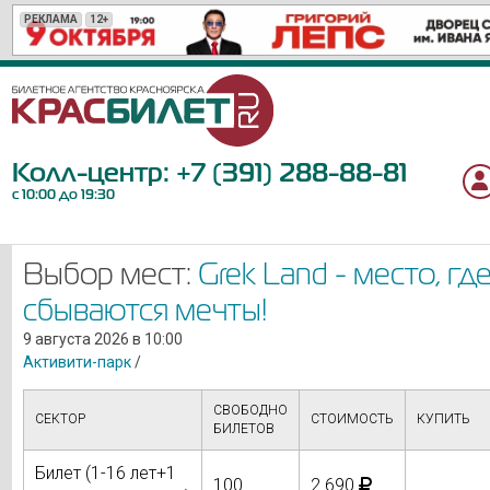
РЕКЛАМА
РЕКЛАМА
РЕКЛАМА
РЕКЛАМА
РЕКЛАМА
РЕКЛАМА
РЕКЛАМА
РЕКЛАМА
РЕКЛАМА
РЕКЛАМА
РЕКЛАМА
РЕКЛАМА
РЕКЛАМА
РЕКЛАМА
РЕКЛАМА
РЕКЛАМА
РЕКЛАМА
РЕКЛАМА
РЕКЛАМА
РЕКЛАМА
12+
12+
12+
12+
6+
12+
6+
12+
16+
6+
6+
12+
0+
6+
18+
16+
18+
12+
12+
6+
Колл-центр:
+7 (391) 288-88-81
с 10:00 до 19:30
Выбор мест:
Grek Land - место, гд
сбываются мечты!
9 августа 2026 в 10:00
Активити-парк
/
СВОБОДНО
СЕКТОР
СТОИМОСТЬ
КУПИТЬ
БИЛЕТОВ
Билет (1-16 лет+1
100
2 690