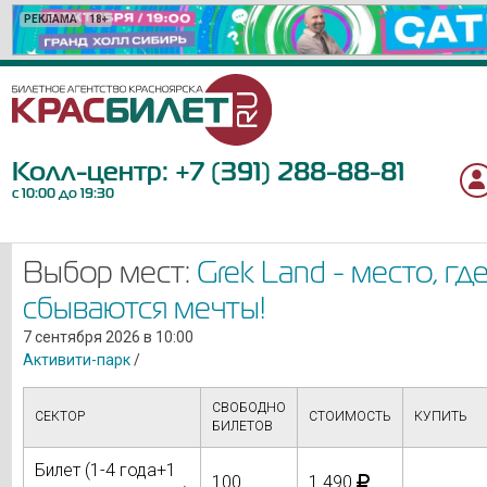
РЕКЛАМА
РЕКЛАМА
РЕКЛАМА
РЕКЛАМА
РЕКЛАМА
РЕКЛАМА
РЕКЛАМА
РЕКЛАМА
РЕКЛАМА
РЕКЛАМА
РЕКЛАМА
РЕКЛАМА
РЕКЛАМА
РЕКЛАМА
РЕКЛАМА
РЕКЛАМА
РЕКЛАМА
РЕКЛАМА
РЕКЛАМА
РЕКЛАМА
18+
12+
16+
12+
6+
16+
18+
6+
6+
12+
0+
12+
6+
12+
12+
6+
12+
6+
12+
12+
Колл-центр:
+7 (391) 288-88-81
с 10:00 до 19:30
Выбор мест:
Grek Land - место, гд
сбываются мечты!
7 сентября 2026 в 10:00
Активити-парк
/
СВОБОДНО
СЕКТОР
СТОИМОСТЬ
КУПИТЬ
БИЛЕТОВ
Билет (1-4 года+1
100
1 490