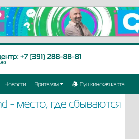
центр:
+7 (391) 288-88-81
9:30
Новости
Зрителям
Пушкинская карта
nd - место, где сбываются