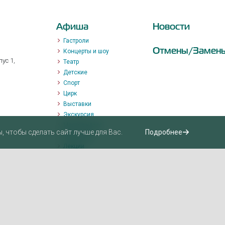
Афиша
Новости
Гастроли
Отмены/Замен
Концерты и шоу
ус 1,
Театр
Детские
Спорт
Цирк
Выставки
Экскурсия
Мастер-класс
 чтобы сделать сайт лучше для Вас.
Подробнее
Променад
Лекции
Квизы, квесты, игры.
Пушкинская карта