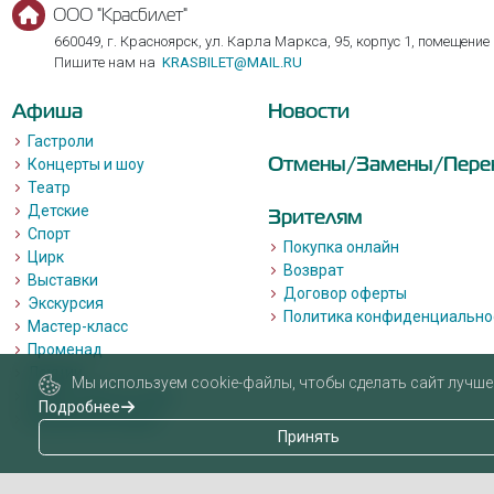
ООО "Красбилет"
660049, г. Красноярск, ул. Карла Маркса, 95, корпус 1, помещение
Пишите нам на
KRASBILET@MAIL.RU
Афиша
Новости
Гастроли
Отмены/Замены/Пере
Концерты и шоу
Театр
Детские
Зрителям
Спорт
Покупка онлайн
Цирк
Возврат
Выставки
Договор оферты
Экскурсия
Политика конфиденциально
Мастер-класс
Променад
Лекции
Мы используем cookie-файлы, чтобы сделать сайт лучше 
Квизы, квесты, игры.
Подробнее
Пушкинская карта
Принять