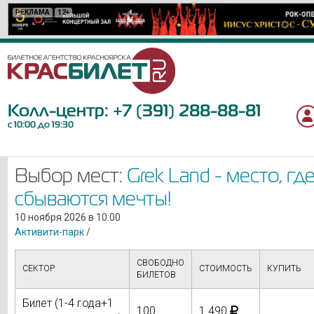
РЕКЛАМА
РЕКЛАМА
РЕКЛАМА
РЕКЛАМА
РЕКЛАМА
РЕКЛАМА
РЕКЛАМА
РЕКЛАМА
РЕКЛАМА
РЕКЛАМА
РЕКЛАМА
РЕКЛАМА
РЕКЛАМА
РЕКЛАМА
РЕКЛАМА
РЕКЛАМА
РЕКЛАМА
РЕКЛАМА
РЕКЛАМА
12+
12+
12+
18+
6+
6+
0+
12+
16+
12+
6+
12+
12+
6+
12+
16+
6+
6+
12+
Колл-центр:
+7 (391) 288-88-81
с 10:00 до 19:30
Выбор мест:
Grek Land - место, гд
сбываются мечты!
10 ноября 2026 в 10:00
Активити-парк
/
СВОБОДНО
СЕКТОР
СТОИМОСТЬ
КУПИТЬ
БИЛЕТОВ
Билет (1-4 года+1
100
1 490