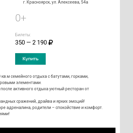
г. Красноярск, ул. Алексеева, 54а
0+
Билеты:
350 — 2 190
Купить
 кв.м семейного отдыха с батутами, горками,
гровыми элементами.
и после активного отдыха уютный ресторан от
омандных сражений, драйва и ярких эмоций!
оре адреналина, родители – спокойствие и комфорт.
иями!