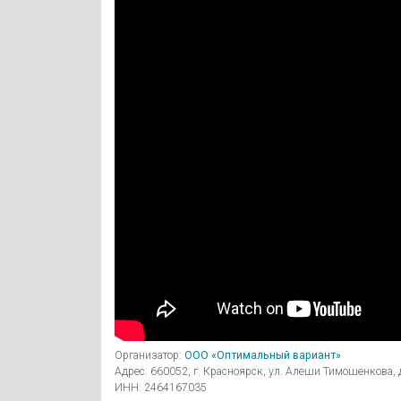
Организатор:
ООО «Оптимальный вариант»
Адрес: 660052, г. Красноярск, ул. Алеши Тимошенкова, д
ИНН: 2464167035