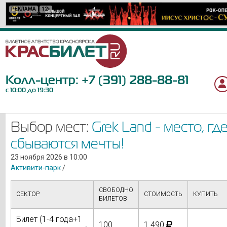
РЕКЛАМА
РЕКЛАМА
РЕКЛАМА
РЕКЛАМА
РЕКЛАМА
РЕКЛАМА
РЕКЛАМА
РЕКЛАМА
РЕКЛАМА
РЕКЛАМА
РЕКЛАМА
РЕКЛАМА
РЕКЛАМА
РЕКЛАМА
РЕКЛАМА
РЕКЛАМА
РЕКЛАМА
РЕКЛАМА
РЕКЛАМА
РЕКЛАМА
12+
12+
6+
16+
0+
18+
12+
12+
6+
12+
16+
12+
6+
12+
6+
12+
12+
6+
18+
6+
Колл-центр:
+7 (391) 288-88-81
с 10:00 до 19:30
Выбор мест:
Grek Land - место, гд
сбываются мечты!
23 ноября 2026 в 10:00
Активити-парк
/
СВОБОДНО
СЕКТОР
СТОИМОСТЬ
КУПИТЬ
БИЛЕТОВ
Билет (1-4 года+1
100
1 490