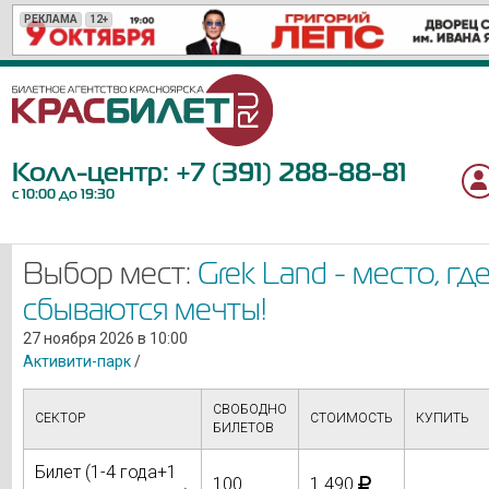
РЕКЛАМА
РЕКЛАМА
РЕКЛАМА
РЕКЛАМА
РЕКЛАМА
РЕКЛАМА
РЕКЛАМА
РЕКЛАМА
РЕКЛАМА
РЕКЛАМА
РЕКЛАМА
РЕКЛАМА
РЕКЛАМА
РЕКЛАМА
РЕКЛАМА
РЕКЛАМА
РЕКЛАМА
РЕКЛАМА
РЕКЛАМА
12+
12+
12+
16+
6+
0+
6+
12+
12+
6+
12+
16+
6+
12+
18+
6+
6+
12+
12+
Колл-центр:
+7 (391) 288-88-81
с 10:00 до 19:30
Выбор мест:
Grek Land - место, гд
сбываются мечты!
27 ноября 2026 в 10:00
Активити-парк
/
СВОБОДНО
СЕКТОР
СТОИМОСТЬ
КУПИТЬ
БИЛЕТОВ
Билет (1-4 года+1
100
1 490