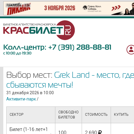
РЕКЛАМА
РЕКЛАМА
РЕКЛАМА
РЕКЛАМА
РЕКЛАМА
РЕКЛАМА
РЕКЛАМА
РЕКЛАМА
РЕКЛАМА
РЕКЛАМА
РЕКЛАМА
РЕКЛАМА
РЕКЛАМА
РЕКЛАМА
РЕКЛАМА
РЕКЛАМА
РЕКЛАМА
РЕКЛАМА
РЕКЛАМА
РЕКЛАМА
12+
18+
12+
12+
6+
12+
16+
6+
12+
18+
6+
12+
12+
12+
0+
6+
6+
16+
12+
6+
Колл-центр:
+7 (391) 288-88-81
с 10:00 до 19:30
Выбор мест:
Grek Land - место, гд
сбываются мечты!
31 декабря 2026 в 10:00
Активити-парк
/
СВОБОДНО
СЕКТОР
СТОИМОСТЬ
КУПИТЬ
БИЛЕТОВ
Билет (1-16 лет+1
100
2 690