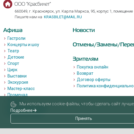
ООО "Красбилет"
660049, г. Красноярск, ул. Карла Маркса, 95, корпус 1, помещение
Пишите нам на
KRASBILET@MAIL.RU
Афиша
Новости
Гастроли
Отмены/Замены/Пере
Концерты и шоу
Театр
Детские
Зрителям
Спорт
Покупка онлайн
Цирк
Возврат
Выставки
Договор оферты
Экскурсия
Политика конфиденциально
Мастер-класс
Променад
Лекции
Мы используем cookie-файлы, чтобы сделать сайт лучше 
Квизы, квесты, игры.
Подробнее
Пушкинская карта
Принять