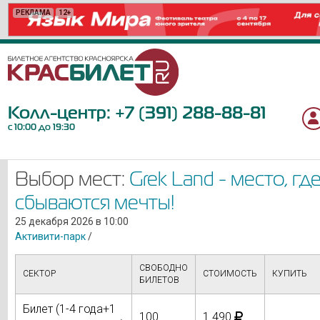
РЕКЛАМА
РЕКЛАМА
РЕКЛАМА
РЕКЛАМА
РЕКЛАМА
РЕКЛАМА
РЕКЛАМА
РЕКЛАМА
РЕКЛАМА
РЕКЛАМА
РЕКЛАМА
РЕКЛАМА
РЕКЛАМА
РЕКЛАМА
РЕКЛАМА
РЕКЛАМА
РЕКЛАМА
РЕКЛАМА
РЕКЛАМА
12+
12+
6+
0+
6+
12+
6+
12+
18+
6+
12+
6+
12+
6+
16+
12+
12+
12+
16+
Колл-центр:
+7 (391) 288-88-81
с 10:00 до 19:30
Выбор мест:
Grek Land - место, гд
сбываются мечты!
25 декабря 2026 в 10:00
Активити-парк
/
СВОБОДНО
СЕКТОР
СТОИМОСТЬ
КУПИТЬ
БИЛЕТОВ
Билет (1-4 года+1
100
1 490