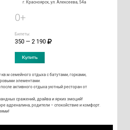
г. Красноярск, ул. Алексеева, 54а
0+
Билеты:
350 — 2 190
Купить
 кв.м семейного отдыха с батутами, горками,
гровыми элементами.
и после активного отдыха уютный ресторан от
омандных сражений, драйва и ярких эмоций!
оре адреналина, родители – спокойствие и комфорт.
иями!