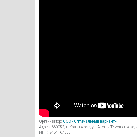
Организатор:
ООО «Оптимальный вариант»
Адрес: 660052, г. Красноярск, ул. Алеши Тимошенкова, д
ИНН: 2464167035