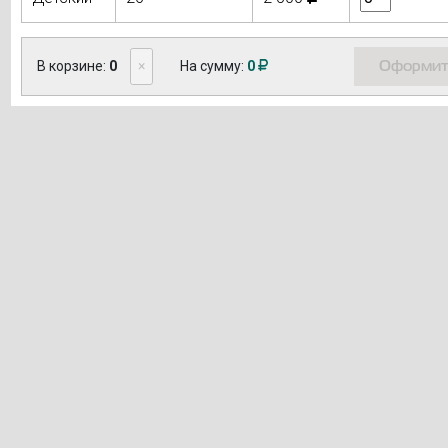
Оформит
В корзине:
0
×
На сумму:
0