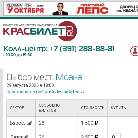
РЕКЛАМА
РЕКЛАМА
РЕКЛАМА
РЕКЛАМА
РЕКЛАМА
РЕКЛАМА
РЕКЛАМА
РЕКЛАМА
РЕКЛАМА
РЕКЛАМА
РЕКЛАМА
РЕКЛАМА
РЕКЛАМА
РЕКЛАМА
РЕКЛАМА
РЕКЛАМА
РЕКЛАМА
РЕКЛАМА
РЕКЛАМА
РЕКЛАМА
РЕКЛАМА
РЕКЛАМА
12+
0+
6+
18+
6+
12+
12+
12+
12+
12+
18+
18+
6+
12+
6+
12+
6+
12+
6+
16+
12+
16+
Колл-центр:
+7 (391) 288-88-81
с 10:00 до 19:30
Выбор мест:
Моана
29 августа 2026 в 18:00
Пространство Событий ЛучшийДень
/
СВОБОДНО
СЕКТОР
СТОИМОСТЬ
КУПИТЬ
БИЛЕТОВ
Взрослый
28
1 500
Детский
26
2 500