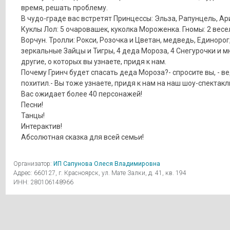
время, решать проблему.
В чудо-граде вас встретят Принцессы: Эльза, Рапунцель, Ар
Куклы Лол: 5 очаровашек, куколка Мороженка. Гномы: 2 весе
Ворчун. Тролли: Рокси, Розочка и Цветан, медведь, Единорог
зеркальные Зайцы и Тигры, 4 деда Мороза, 4 Снегурочки и м
другие, о которых вы узнаете, придя к нам.
Почему Гринч будет спасать деда Мороза?- спросите вы, - ве
похитил.- Вы тоже узнаете, придя к нам на наш шоу-спектакл
Вас ожидает более 40 персонажей!
Песни!
Танцы!
Интерактив!
Абсолютная сказка для всей семьи!
Организатор:
ИП Сапунова Олеся Владимировна
Адрес: 660127, г. Красноярск, ул. Мате Залки, д. 41, кв. 194
ИНН: 280106148966