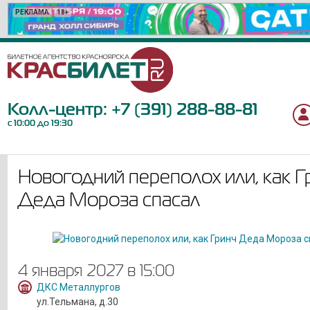
РЕКЛАМА
РЕКЛАМА
РЕКЛАМА
РЕКЛАМА
РЕКЛАМА
РЕКЛАМА
РЕКЛАМА
РЕКЛАМА
РЕКЛАМА
РЕКЛАМА
РЕКЛАМА
РЕКЛАМА
РЕКЛАМА
РЕКЛАМА
РЕКЛАМА
РЕКЛАМА
РЕКЛАМА
РЕКЛАМА
РЕКЛАМА
РЕКЛАМА
18+
6+
6+
12+
6+
12+
12+
12+
12+
18+
6+
0+
6+
12+
16+
6+
12+
12+
12+
16+
Колл-центр:
+7 (391) 288-88-81
с 10:00 до 19:30
Новогодний переполох или, как Г
Деда Мороза спасал
4 января 2027 в 15:00
ДКС Металлургов
ул.Тельмана, д.30