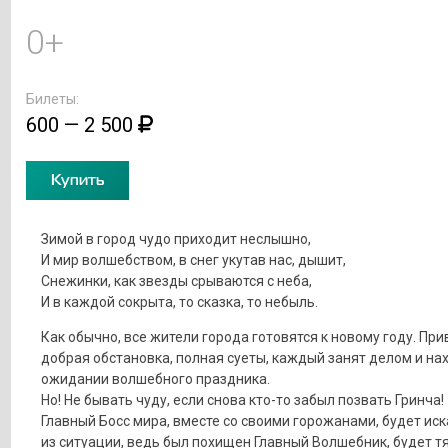
0+
Билеты:
600 — 2 500
Купить
Зимой в город чудо приходит неслышно,
И мир волшебством, в снег укутав нас, дышит,
Снежинки, как звезды срываются с неба,
И в каждой сокрыта, то сказка, то небыль.
Как обычно, все жители города готовятся к новому году. При
добрая обстановка, полная суеты, каждый занят делом и на
ожидании волшебного праздника.
Но! Не бывать чуду, если снова кто-то забыл позвать Гринча!
Главный Босс мира, вместе со своими горожанами, будет ис
из ситуации, ведь был похищен Главный Волшебник, будет т