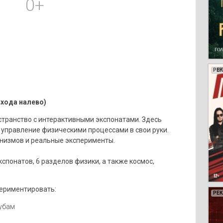
0+
РЕ
РЕ
РЕ
РЕ
входа налево)
странство с интерактивными экспонатами. Здесь
 управление физическими процессами в свои руки.
анизмов и реальные эксперименты.
спонатов, 6 разделов физики, а также космос,
периментировать:
РЕ
РЕ
РЕ
РЕ
РЕ
РЕ
РЕ
РЕ
РЕ
РЕ
РЕ
РЕ
РЕ
РЕ
РЕ
РЕ
РЕ
РЕ
РЕ
убам