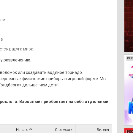
ане
не
ется радуга мира.
РЕ
РЕ
РЕ
РЕ
му развлечению.
ловоломок или создавать водяное торнадо.
о серьезные физические приборы в игровой форме. Мы
олдберга» дольше, чем дети!
зрослого. Взрослый приобретает на себя отдельный
Начало
Стоимость
Билеты
РЕ
РЕ
РЕ
РЕ