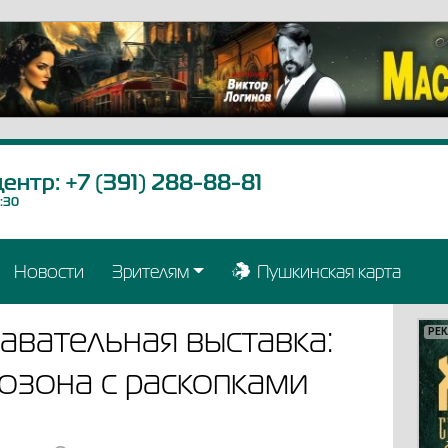
центр:
+7 (391) 288-88-81
9:30
Новости
Зрителям
Пушкинская карта
авательная выставка:
РЕ
РЕ
РЕ
РЕ
РЕ
РЕ
РЕ
РЕ
РЕ
РЕ
РЕ
РЕ
РЕ
РЕ
РЕ
РЕ
РЕ
РЕ
нозона с раскопками