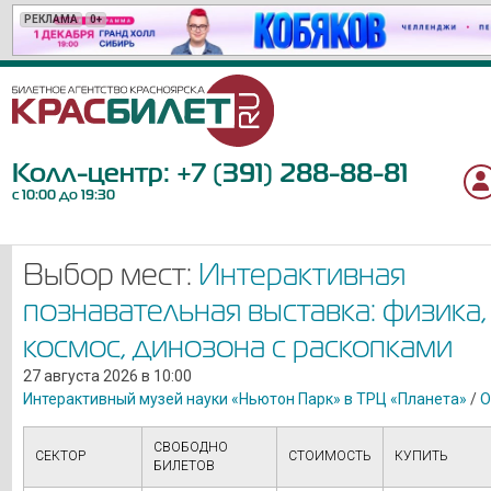
РЕКЛАМА
РЕКЛАМА
РЕКЛАМА
РЕКЛАМА
РЕКЛАМА
РЕКЛАМА
РЕКЛАМА
РЕКЛАМА
РЕКЛАМА
РЕКЛАМА
РЕКЛАМА
РЕКЛАМА
РЕКЛАМА
РЕКЛАМА
РЕКЛАМА
РЕКЛАМА
РЕКЛАМА
РЕКЛАМА
РЕКЛАМА
РЕКЛАМА
0+
16+
12+
6+
6+
6+
6+
6+
12+
18+
6+
12+
12+
12+
18+
12+
12+
16+
12+
12+
Колл-центр:
+7 (391) 288-88-81
с 10:00 до 19:30
Выбор мест:
Интерактивная
познавательная выставка: физика,
космос, динозона с раскопками
27 августа 2026 в 10:00
Интерактивный музей науки «Ньютон Парк» в ТРЦ «Планета»
/
О
СВОБОДНО
СЕКТОР
СТОИМОСТЬ
КУПИТЬ
БИЛЕТОВ