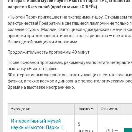
Интерактивный музей науки «Ньютон Парк» ТРЦ «Планета»
напротив Китченлаб (пройти мимо «О’КЕЙ»)
«Ньютон Парк» приглашает на эксперимент-шоу. Открываем т
электричества! Превратим в светящиеся лампочки не только гв
соленые огурцы. Молнии, светящиеся «джедайские» мечи и к
прически при помощи статического электричества — все это з
Ваших детей эмоциями и знаниями.
Продолжительность программы 40 минут
После основной программы, рекомендуем посетить интеракти
выставку «Ньютон Парк».
30 интерактивных экспонатов, охватывающих шесть ключевых
физики, а также космос и динозона с палеонтологическими ра
Время на выставке неограничено.
Учреждение
Начало
Стоимость
Интерактивный музей
6
науки «Ньютон Парк» 1
августа
790 —