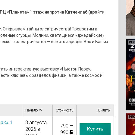
ТРЦ «Планета»
1
этаж напротив Китченлаб (пройти
. Открываем тайны электричества! Превратим в
 соленые огурцы. Молнии, светящиеся «джедайские»
еского электричества — все это зарядит Вас и Ваших
РЕ
РЕ
РЕ
РЕ
ить интерактивную выставку «Ньютон Парк».
есть ключевых разделов физики, а также космос и
Начало
Стоимость
Билеты
РЕ
РЕ
РЕ
РЕ
РЕ
РЕ
РЕ
РЕ
РЕ
РЕ
РЕ
РЕ
РЕ
РЕ
РЕ
РЕ
РЕ
РЕ
РЕ
рк» 1
8 августа
790 —
Купить
2026 в
990