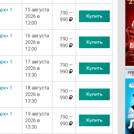
рк» 1
15 августа
790 —
Купить
2026 в
990
12:00
рк» 1
16 августа
790 —
Купить
2026 в
990
12:00
рк» 1
17 августа
790 —
Купить
2026 в
990
РЕ
РЕ
РЕ
РЕ
13:30
рк» 1
18 августа
790 —
Купить
2026 в
990
13:30
рк» 1
19 августа
790 —
Купить
2026 в
990
13:30