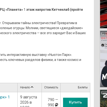
ТРЦ «Планета»
1
этаж напротив Китченлаб (пройти
. Открываем тайны электричества! Превратим в
 соленые огурцы. Молнии, светящиеся «джедайские»
еского электричества — все это зарядит Вас и Ваших
РЕ
РЕ
РЕ
РЕ
ить интерактивную выставку «Ньютон Парк».
есть ключевых разделов физики, а также космос и
Начало
Стоимость
Билеты
РЕ
РЕ
РЕ
РЕ
РЕ
РЕ
РЕ
РЕ
РЕ
РЕ
РЕ
РЕ
РЕ
РЕ
РЕ
РЕ
РЕ
РЕ
РЕ
рк» 1
9 августа
790 —
Купить
2026 в
990