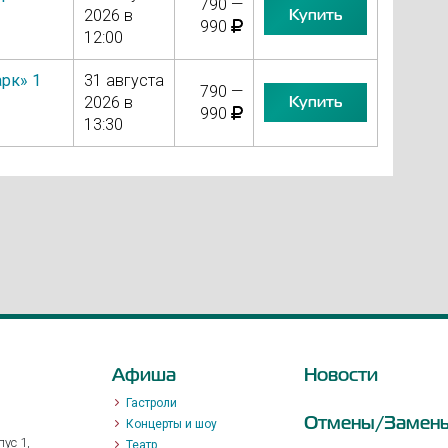
790 —
Купить
2026 в
990
12:00
рк» 1
31 августа
790 —
Купить
2026 в
990
13:30
Афиша
Новости
Гастроли
Отмены/Замен
Концерты и шоу
ус 1,
Театр