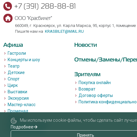
+7 (391) 288-88-81
ООО "Красбилет"
660049, г. Красноярск, ул. Карла Маркса, 95, корпус 1, помещение
Пишите нам на
KRASBILET@MAIL.RU
Афиша
Новости
Гастроли
Отмены/Замены/Пере
Концерты и шоу
Театр
Детские
Зрителям
Спорт
Покупка онлайн
Цирк
Возврат
Выставки
Договор оферты
Экскурсия
Политика конфиденциально
Мастер-класс
Променад
Лекции
Мы используем cookie-файлы, чтобы сделать сайт лучше 
Квизы, квесты, игры.
Подробнее
Пушкинская карта
Принять