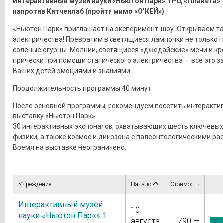
Интерактивный музей науки «Ньютон Парк» ТРЦ «Планета»
напротив Китченлаб (пройти мимо «О’КЕЙ»)
«Ньютон Парк» приглашает на эксперимент-шоу. Открываем т
электричества! Превратим в светящиеся лампочки не только гв
соленые огурцы. Молнии, светящиеся «джедайские» мечи и к
прически при помощи статического электричества — все это з
Ваших детей эмоциями и знаниями.
Продолжительность программы 40 минут
После основной программы, рекомендуем посетить интеракти
выставку «Ньютон Парк».
30 интерактивных экспонатов, охватывающих шесть ключевых
физики, а также космос и динозона с палеонтологическими ра
Время на выставке неограничено.
Учреждение
Начало
Стоимость
Интерактивный музей
10
науки «Ньютон Парк» 1
августа
790 —