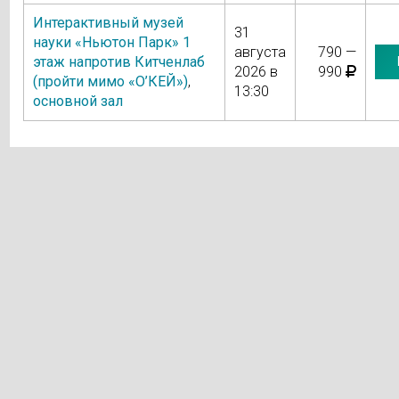
Интерактивный музей
31
науки «Ньютон Парк» 1
августа
790 —
этаж напротив Китченлаб
2026 в
990
(пройти мимо «О’КЕЙ»)
,
13:30
основной зал