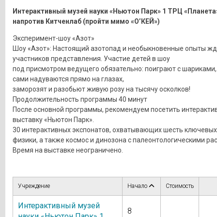
Интерактивный музей науки «Ньютон Парк» 1 ТРЦ «Планета
напротив Китченлаб (пройти мимо «О’КЕЙ»)
Эксперимент-шоу «Азот»
Шоу «Азот»: Настоящий азотопад и необыкновенные опыты жд
участников представления. Участие детей в шоу
под присмотром ведущего обязательно: поиграют с шариками,
сами надуваются прямо на глазах,
заморозят и разобьют живую розу на тысячу осколков!
Продолжительность программы 40 минут
После основной программы, рекомендуем посетить интеракти
выставку «Ньютон Парк».
30 интерактивных экспонатов, охватывающих шесть ключевых
физики, а также космос и динозона с палеонтологическими ра
Время на выставке неограничено.
Учреждение
Начало
Стоимость
Интерактивный музей
8
науки «Ньютон Парк» 1