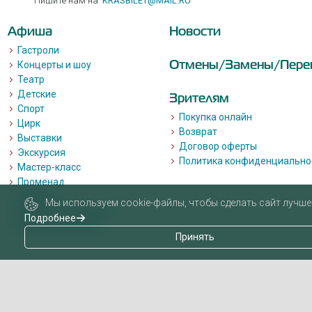
Пишите нам на
KRASBILET@MAIL.RU
Афиша
Новости
Гастроли
Отмены/Замены/Пере
Концерты и шоу
Театр
Детские
Зрителям
Спорт
Покупка онлайн
Цирк
Возврат
Выставки
Договор оферты
Экскурсия
Политика конфиденциально
Мастер-класс
Променад
Лекции
Мы используем cookie-файлы, чтобы сделать сайт лучше 
Квизы, квесты, игры.
Подробнее
Пушкинская карта
Принять