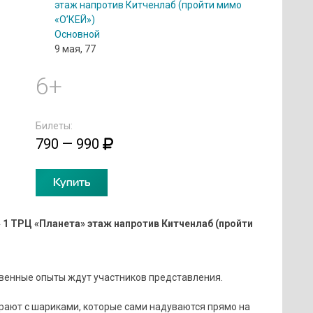
этаж напротив Китченлаб (пройти мимо
«О’КЕЙ»)
Основной
9 мая, 77
6+
Билеты:
790 — 990
Купить
 1 ТРЦ «Планета» этаж напротив Китченлаб (пройти
венные опыты ждут участников представления.
рают с шариками, которые сами надуваются прямо на