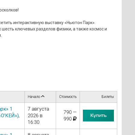
осколков!
етить интерактивную выставку «Ньютон Парк».
 шесть ключевых разделов физики, а также космос и
.
Начало
Стоимость
Билеты
рк» 1
7 августа
790 —
Купить
«О’КЕЙ»)
,
2026 в
990
16:30