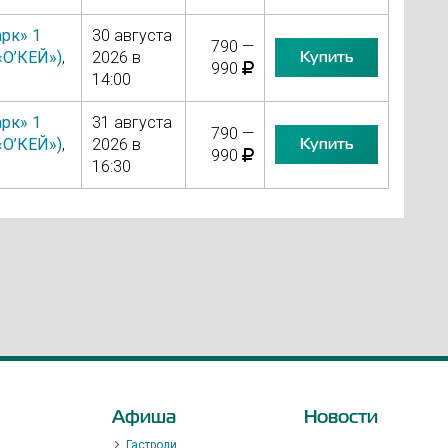
рк» 1
30 августа
790 —
Купить
«О’КЕЙ»)
,
2026 в
990
14:00
рк» 1
31 августа
790 —
Купить
«О’КЕЙ»)
,
2026 в
990
16:30
Афиша
Новости
Гастроли