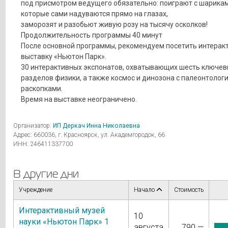
под присмотром ведущего обязательно: поиграют с шарикам
которые сами надуваются прямо на глазах,
заморозят и разобьют живую розу на тысячу осколков!
Продолжительность программы 40 минут
После основной программы, рекомендуем посетить интерак
выставку «Ньютон Парк».
30 интерактивных экспонатов, охватывающих шесть ключев
разделов физики, а также космос и динозона с палеонтолог
раскопками.
Время на выставке неограничено.
Организатор:
ИП Деркач Инна Николаевна
Адрес: 660036, г. Красноярск, ул. Академгородок, 66
ИНН: 246411337700
В другие дни
Учреждение
Начало
Стоимость
Интерактивный музей
10
науки «Ньютон Парк» 1
августа
790 —