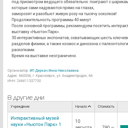
под присмотром ведущего обязательно: поиграют с шарикам
которые сами надуваются прямо на глазах,
заморозят и разобьют живую розу на тысячу осколков!
Продолжительность программы 40 минут
После основной программы, рекомендуем посетить интерак
выставку «Ньютон Парк».
30 интерактивных экспонатов, охватывающих шесть ключев
разделов физики, а также космос и динозона с палеонтолог
раскопками.
Время на выставке неограничено.
Организатор:
ИП Деркач Инна Николаевна
Адрес: 660036, г. Красноярск, ул. Академгородок, 66
ИНН: 246411337700
В другие дни
Учреждение
Начало
Стоимость
Интерактивный музей
10
науки «Ньютон Парк» 1
августа
790 —