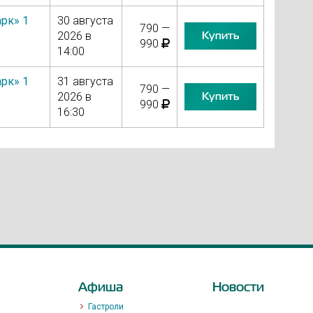
рк» 1
30 августа
790 —
Купить
2026 в
990
14:00
рк» 1
31 августа
790 —
Купить
2026 в
990
16:30
Афиша
Новости
Гастроли