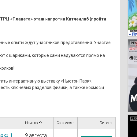
 ТРЦ «Планета» этаж напротив Китченлаб (пройти
нные опыты ждут участников представления. Участие
РЕ
РЕ
РЕ
РЕ
ют с шариками, которые сами надуваются прямо на
колков!
ить интерактивную выставку «Ньютон Парк».
есть ключевых разделов физики, а также космос и
РЕ
РЕ
РЕ
РЕ
РЕ
РЕ
РЕ
РЕ
РЕ
РЕ
РЕ
РЕ
РЕ
РЕ
РЕ
РЕ
РЕ
РЕ
РЕ
Начало
Стоимость
Билеты
рк» 1
9 августа