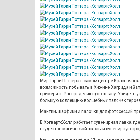
Мир Гарри Поттера в самом центре Красноярска
возможность побывать в Хижине Хагрида и Зап
примерить Распределяющую шляпу. Увидеть ун
большую коллекцию волшебных палочек героев
Мантии, шарфики и палочки для фотосессий пр
В ХогвартсХолл работает сувенирная лавка, г
студентов магической школы и сувенирную про
Вход в музей детей до 11 лет, только в соп