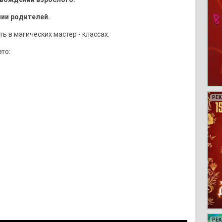
нии родителей.
 в магических мастер - классах.
то:
РЕ
РЕ
РЕ
РЕ
РЕ
РЕ
РЕ
РЕ