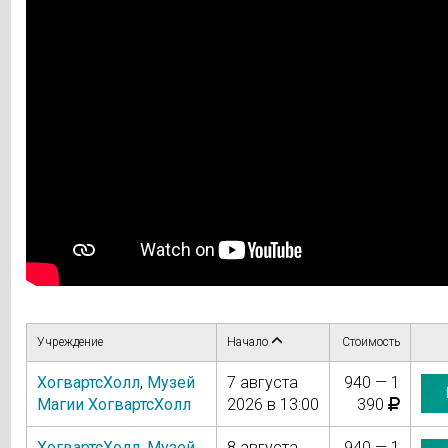
Учреждение
Начало
Стоимость
ХогвартсХолл
,
Музей
7 августа
940 — 1
Магии ХогвартсХолл
2026 в 13:00
390
ХогвартсХолл
,
Музей
8 августа
940 — 1