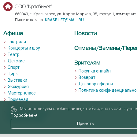
ООО "Красбилет"
660049, г. Красноярск, ул. Карла Маркса, 95, корпус 1, помещение
Пишите нам на
KRASBILET@MAIL.RU
Афиша
Новости
Гастроли
Отмены/Замены/Пере
Концерты и шоу
Театр
Детские
Зрителям
Спорт
Покупка онлайн
Цирк
Возврат
Выставки
Договор оферты
Экскурсия
Политика конфиденциально
Мастер-класс
Променад
Лекции
Мы используем cookie-файлы, чтобы сделать сайт лучше 
Квизы, квесты, игры.
Подробнее
Пушкинская карта
Принять