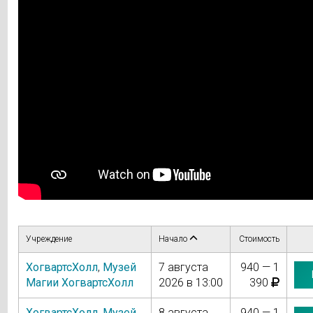
Учреждение
Начало
Стоимость
ХогвартсХолл
,
Музей
7 августа
940 — 1
Магии ХогвартсХолл
2026 в 13:00
390
ХогвартсХолл
,
Музей
8 августа
940 — 1