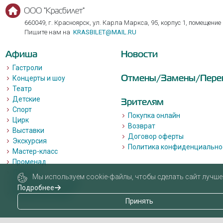
ООО "Красбилет"
660049, г. Красноярск, ул. Карла Маркса, 95, корпус 1, помещение
Пишите нам на
KRASBILET@MAIL.RU
Афиша
Новости
Гастроли
Отмены/Замены/Пере
Концерты и шоу
Театр
Детские
Зрителям
Спорт
Покупка онлайн
Цирк
Возврат
Выставки
Договор оферты
Экскурсия
Политика конфиденциально
Мастер-класс
Променад
Лекции
Мы используем cookie-файлы, чтобы сделать сайт лучше 
Квизы, квесты, игры.
Подробнее
Пушкинская карта
Принять