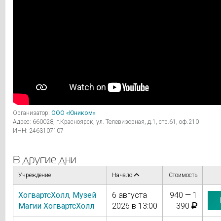
Организатор:
ООО «Юником»
Адрес: 660028, г.Красноярск, ул. Телевизорная, д.1, стр.61, оф.210
ИНН: 2463107107
В другие дни
Учреждение
Начало
Стоимость
ХогвартсХолл
,
Музей
6 августа
940 — 1
Магии ХогвартсХолл
2026 в 13:00
390