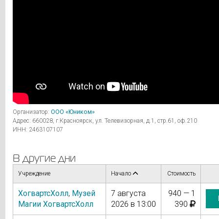
Организатор:
ООО «Юником»
Адрес: 660028, г.Красноярск, ул. Телевизорная, д.1, стр.61, оф.210
ИНН: 2463107107
В другие дни
Учреждение
Начало
Стоимость
ХогвартсХолл
,
Музей
7 августа
940 — 1
Магии ХогвартсХолл
2026 в 13:00
390