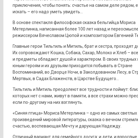
приключения, чтобы понять: счастье на самом деле рядом, е
искать – его надо уметь увидеть…
В основе спектакля философская сказка бельгийца Мориса
Метерлинка, написанная более 100 лет назад и переосмысл
режиссером Вячеславом Цюпой и композитором Евгенией Т
Главные герои Тильтиль и Митиль, брат и сестра, проходят д
Их сопровождают Кошка, Собака, Сахар, Молоко и Хлеб – вс
и предметы обладают душой и характером. В своих трудных 
юным героям и их друзьям приходится побывать в Стране
Воспоминаний, во Дворце Ночи, в Заколдованном Лесу, в Ст
Мертвых, в Садах Блаженств, в Царстве Будущего…
Тильтиль и Митиль преодолеют все трудности и поймут: бли
которых нет с нами, живут в памяти, а все страхи можно пре
если по-другому на них взглянуть.
«Синяя птица» Мориса Метерлинка – одно из самых светлых
произведений мировой литературы, сказка о вечном стремл
счастью, воспевающая Мечту и дарующая Надежду.
Отличный вариант для семейного досуга: и дети, и взрослые