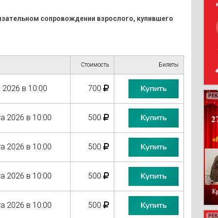
обязательном сопровождении взрослого, купившего
Стоимость
Билеты
 2026 в 10:00
700
Купить
РЕ
РЕ
РЕ
РЕ
а 2026 в 10:00
500
Купить
а 2026 в 10:00
500
Купить
а 2026 в 10:00
500
Купить
а 2026 в 10:00
500
Купить
РЕ
РЕ
РЕ
РЕ