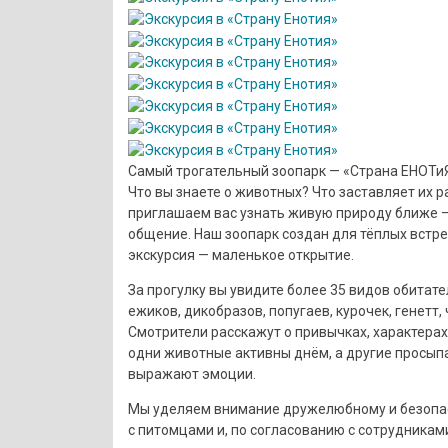
Самый трогательный зоопарк — «Страна ЕНОТи
Что вы знаете о животных? Что заставляет их 
приглашаем вас узнать живую природу ближе —
общение. Наш зоопарк создан для тёплых встре
экскурсия — маленькое открытие.
За прогулку вы увидите более 35 видов обитателе
ежиков, дикобразов, попугаев, курочек, генетт, 
Смотрители расскажут о привычках, характера
одни животные активны днём, а другие просып
выражают эмоции.
Мы уделяем внимание дружелюбному и безопас
с питомцами и, по согласованию с сотрудникам