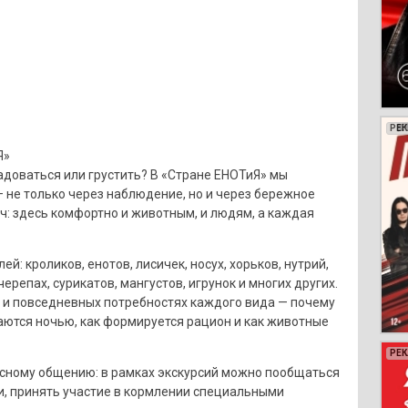
РЕ
РЕ
РЕ
РЕ
Я»
радоваться или грустить? В «Стране ЕНОТиЯ» мы
 не только через наблюдение, но и через бережное
ч: здесь комфортно и животным, и людям, а каждая
й: кроликов, енотов, лисичек, носух, хорьков, нутрий,
черепах, сурикатов, мангустов, игрунок и многих других.
х и повседневных потребностях каждого вида — почему
аются ночью, как формируется рацион и как животные
РЕ
РЕ
РЕ
РЕ
РЕ
РЕ
РЕ
РЕ
РЕ
РЕ
РЕ
РЕ
РЕ
РЕ
РЕ
РЕ
РЕ
РЕ
РЕ
ному общению: в рамках экскурсий можно пообщаться
и, принять участие в кормлении специальными