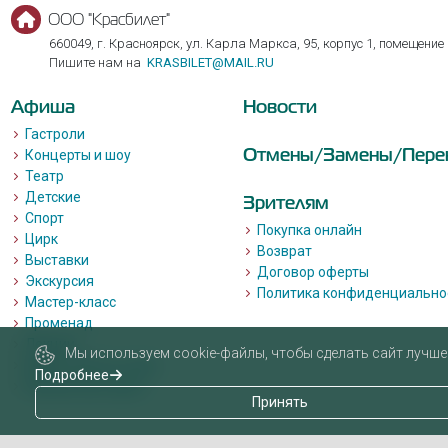
ООО "Красбилет"
660049, г. Красноярск, ул. Карла Маркса, 95, корпус 1, помещение
Пишите нам на
KRASBILET@MAIL.RU
Афиша
Новости
Гастроли
Отмены/Замены/Пере
Концерты и шоу
Театр
Детские
Зрителям
Спорт
Покупка онлайн
Цирк
Возврат
Выставки
Договор оферты
Экскурсия
Политика конфиденциально
Мастер-класс
Променад
Лекции
Мы используем cookie-файлы, чтобы сделать сайт лучше 
Квизы, квесты, игры.
Подробнее
Пушкинская карта
Принять