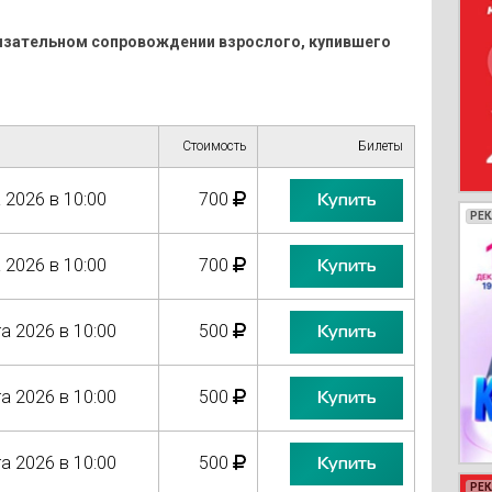
обязательном сопровождении взрослого, купившего
Стоимость
Билеты
 2026 в 10:00
700
Купить
РЕ
РЕ
РЕ
РЕ
 2026 в 10:00
700
Купить
а 2026 в 10:00
500
Купить
а 2026 в 10:00
500
Купить
а 2026 в 10:00
500
Купить
РЕ
РЕ
РЕ
РЕ