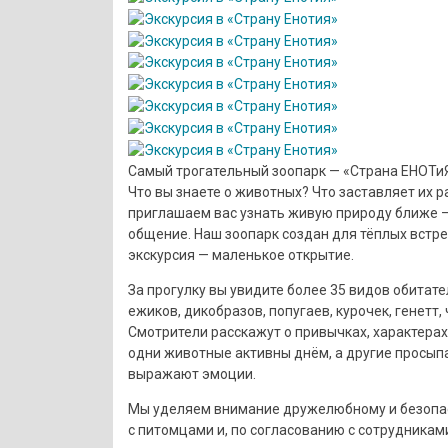
Самый трогательный зоопарк — «Страна ЕНОТи
Что вы знаете о животных? Что заставляет их 
приглашаем вас узнать живую природу ближе —
общение. Наш зоопарк создан для тёплых встре
экскурсия — маленькое открытие.
За прогулку вы увидите более 35 видов обитателе
ежиков, дикобразов, попугаев, курочек, генетт, 
Смотрители расскажут о привычках, характера
одни животные активны днём, а другие просып
выражают эмоции.
Мы уделяем внимание дружелюбному и безопас
с питомцами и, по согласованию с сотрудникам