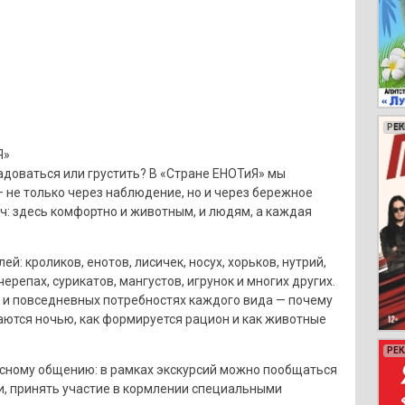
РЕ
РЕ
РЕ
РЕ
Я»
радоваться или грустить? В «Стране ЕНОТиЯ» мы
 не только через наблюдение, но и через бережное
ч: здесь комфортно и животным, и людям, а каждая
й: кроликов, енотов, лисичек, носух, хорьков, нутрий,
черепах, сурикатов, мангустов, игрунок и многих других.
х и повседневных потребностях каждого вида — почему
аются ночью, как формируется рацион и как животные
РЕ
РЕ
РЕ
РЕ
РЕ
РЕ
РЕ
РЕ
РЕ
РЕ
РЕ
РЕ
РЕ
РЕ
РЕ
РЕ
РЕ
РЕ
РЕ
ному общению: в рамках экскурсий можно пообщаться
и, принять участие в кормлении специальными