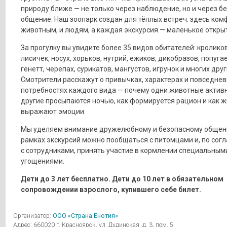
природу ближе — не только через наблюдение, но и через б
общение. Наш зоопарк создан для тёплых встреч: здесь ком
животным, и людям, а каждая экскурсия — маленькое откры
За прогулку вы увидите более 35 видов обитателей: кроликов
лисичек, носух, хорьков, нутрий, ежиков, дикобразов, попугае
генетт, черепах, сурикатов, мангустов, игрунок и многих друг
Смотрители расскажут о привычках, характерах и повседне
потребностях каждого вида — почему одни животные активн
другие просыпаются ночью, как формируется рацион и как 
выражают эмоции.
Мы уделяем внимание дружелюбному и безопасному общен
рамках экскурсий можно пообщаться с питомцами и, по сог
с сотрудниками, принять участие в кормлении специальным
угощениями.
Дети до 3 лет бесплатно. Дети до 10 лет в обязательном
сопровождении взрослого, купившего себе билет.
Организатор:
ООО «Страна Енотия»
Адрес: 660020 г. Красноярск, ул. Дудинская, д. 3, пом. 5