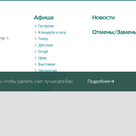
Афиша
Новости
Гастроли
Отмены/Замен
Концерты и шоу
ус 1,
Театр
Детские
Спорт
Цирк
Выставки
Экскурсия
Мастер-класс
 чтобы сделать сайт лучше для Вас.
Подробнее
Променад
Лекции
Квизы, квесты, игры.
Пушкинская карта